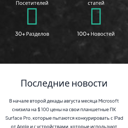
Посетителей
статей
30+ Разделов
100+ Новостей
Последние новости
рой декады августа месяца Microsoft
Очки Pivothead M
 $ 100 цены на свои планшетные ПК
компьютер у в
которые пытаются конкурировать с IPad
память 2 Гб, 
с устройствами, которые используют
Совместимость 