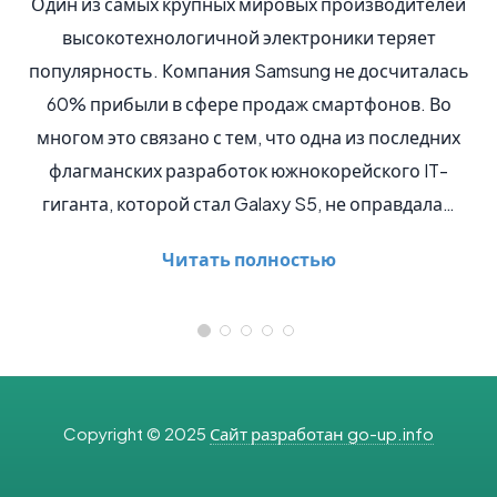
оизводителей
Трехмерные фильмы становятся все 
ки теряет
популярными, что заставляет компью
 досчиталась
компании думать о возможности примен
тфонов. Во
технологии в домашних условиях. Безу
из последних
сделать это не так просто, однако ко
йского IT-
Panasonic разработала и недавно предста
 оправдала…
3D-монитор под названием BT-3DL
Относительно…
Читать полностью
Copyright © 2025
Сайт разработан go-up.info