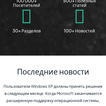
100 000+
500+ Полезных
Посетителей
статей
30+ Разделов
100+ Новостей
Последние новости
XP должны принять решение
Компания AMD предс
гда Microsoft заканчивается
шестиядерный процессор се
ку операционной системы,
под кодовым названием Ista