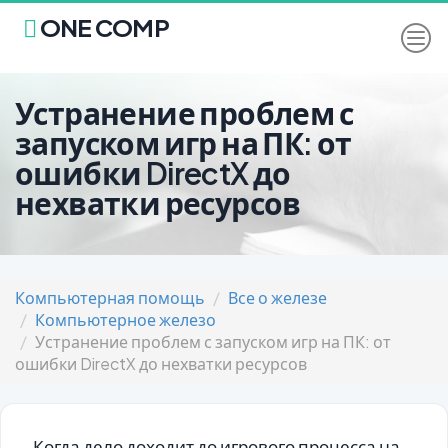
ONE COMP
Устранение проблем с
запуском игр на ПК: от
ошибки DirectX до
нехватки ресурсов
Компьютерная помощь
Все о железе
Компьютерное железо
Устранение проблем с запуском игр на ПК: от
ошибки DirectX до нехватки ресурсов
Когда дело доходит до игрового процесса на