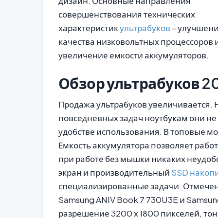
дизайн. Основные направления
совершенствования технических
характеристик
ультрабуков
– улучшен
качества низковольтных процессоров 
увеличение емкости аккумуляторов.
Обзор ультрабуков 20
Продажа ультрабуков увеличивается. 
повседневных задач ноутбукам они не 
удобстве использования. В топовые м
Емкость аккумулятора позволяет работ
при работе без мышки никаких неудобс
экран и производительный
SSD накоп
специализированные задачи. Отмеч
Samsung ANIV Book 7 730U3E и Samsung
разрешение 3200 х 1800 пикселей, тон