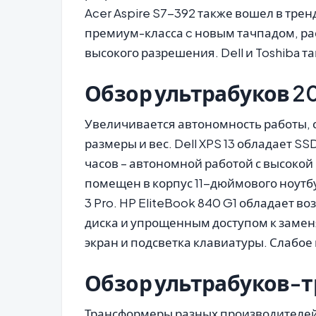
Acer Aspire S7-392 также вошел в тренд
премиум-класса c новым тачпадом, р
высокого разрешения. Dell и Toshiba т
Обзор ультрабуков 20
Увеличивается автономность работы,
размеры и вес. Dell XPS 13 обладает S
часов – автономной работой с высокой
помещен в корпус 11-дюймового ноутб
3 Pro. HP EliteBook 840 G1 обладает 
диска и упрощенным доступом к заме
экран и подсветка клавиатуры. Слабое
Обзор ультрабуков-
Трансформеры разных производителей