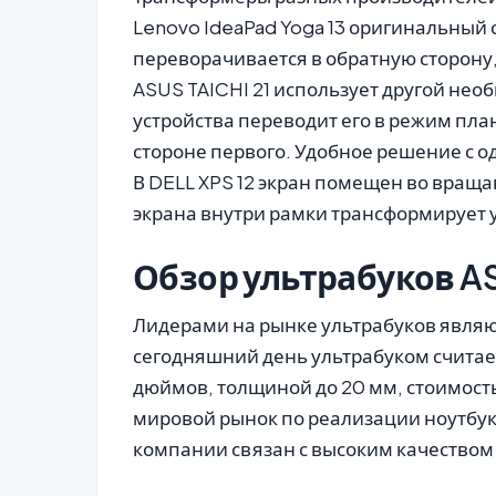
Lenovo IdeaPad Yoga 13 оригинальный 
переворачивается в обратную сторону,
ASUS TAICHI 21 использует другой не
устройства переводит его в режим пла
стороне первого. Удобное решение с о
В DELL XPS 12 экран помещен во враща
экрана внутри рамки трансформирует 
Обзор ультрабуков AS
Лидерами на рынке ультрабуков являю
сегодняшний день ультрабуком считает
дюймов, толщиной до 20 мм, стоимость
мировой рынок по реализации ноутбуко
компании связан с высоким качеством