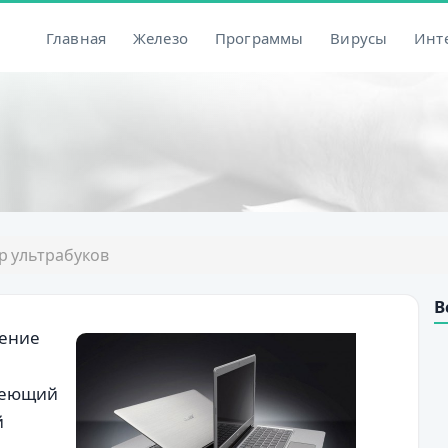
Главная
Железо
Программы
Вирусы
Инт
р ультрабуков
В
ление
меющий
й