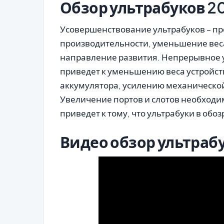
Обзор ультрабуков 20
Усовершенствование ультрабуков – п
производительности, уменьшение вес
направление развития. Непрерывное
приведет к уменьшению веса устройс
аккумулятора, усилению механической
Увеличение портов и слотов необходим
приведет к тому, что ультрабуки в об
Видео обзор ультраб