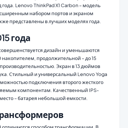
 года. Lenovo ThinkPad X1 Carbon – модель
асширенным набором портов и экраном
акже представлены в лучших моделях года.
15 года
 совершенствуется дизайн и уменьшаются
SD накопителем, продолжительной – до 15
 производительностью. Экран в 13 дюймов
ука. Стильный и универсальный Lenovo Yoga
возможностью подключения второго жесткого
няемым компонентам. Качественный IPS-
 место – батарея небольшой емкости.
трансформеров
 отличаются способом трансформации. В