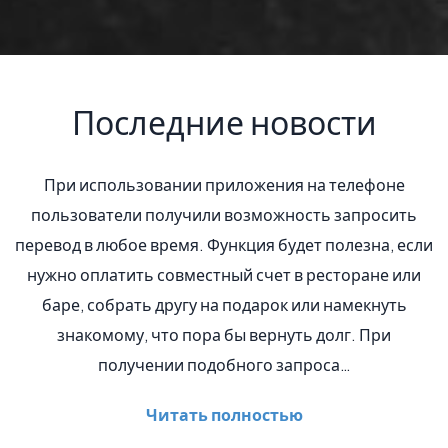
Последние новости
фоне
Открытие первого города, созданного в России в
осить
веке, запланировано на 09.06.2015. В тот же де
а, если
там начнут свое общение участники интернет
не или
форума, а также откроется конференция ИТ-
нуть
специалистов, занимающихся разработкой
ри
программного обеспечения. Про новый город Вс
в сорока километрах от Казани…
Читать полностью