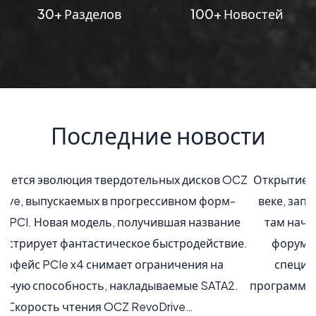
30+ Разделов
100+ Новостей
Последние новости
Открытие первого города, созданного в России в 21
веке, запланировано на 09.06.2015. В тот же день
там начнут свое общение участники интернет-
форума, а также откроется конференция ИТ-
специалистов, занимающихся разработкой
программного обеспечения. Про новый город Всего
в сорока километрах от Казани…