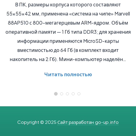
авляют
Оригинальный смартфон со стеклянным кор
е» Marvell
Meizu U10, анонсированный компанией в конце
м. Объём
теперь стал доступен и российскому покупа
я хранения
Старт официальных продаж состоялся 1 нояб
карты
современным меркам U10 можно отнести
ходит
компактным моделям: смартфон оснащен 
наделён…
дисплеем в 5 дюймов и разрешением…
Читать полностью
Copyright © 2025
Сайт разработан go-up.info