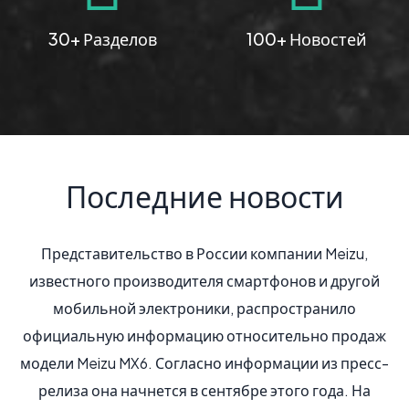
30+ Разделов
100+ Новостей
Последние новости
zu,
Оригинальный смартфон со стеклянным корпусо
угой
Meizu U10, анонсированный компанией в конце лет
о
теперь стал доступен и российскому покупателю
одаж
Старт официальных продаж состоялся 1 ноября. 
ресс-
современным меркам U10 можно отнести к
 На
компактным моделям: смартфон оснащен HD-