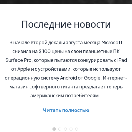
Последние новости
ы августа месяца Microsoft
Учёным удалось создать 
ны на свои планшетные ПК
камеру, размеры которо
таются конкурировать с IPad
капсулой получились ме
твами, которые используют
США достоинством в 1 цент
ndroid от Google. Интернет-
для развлечения: у разра
гиганта предлагает теперь
задача. Это миниатюрное
м потребителям…
помочь учёным в исследо
 полностью
Читать по