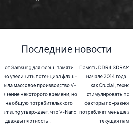
Последние новости
Память DDR4 SDRAM войдет в компьютерный мир в
начале 2014 года. По словам производителей,
как Crucial , технология памяти DDR4 будет
стимулировать производительность и другие
факторы по-разному. Новая технология памяти
потребляет меньше энергии - до 20% меньше - чем
текущая памяти DDR3, и до 2 раза…