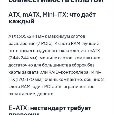
ATX, mATX, Mini-ITX: что даёт
каждый
ATX (305×244 мм): максимум слотов
расширения (7 PCIe), 4 слота RAM, лучший
потенциал воздушного охлаждения. mATX
(244×244 мм): меньше слотов, компактнее,
достаточно для большинства сборок без
карты захвата или RAID-контроллера. Mini-
ITX (170×170 мм): очень компактно, обычно 2
слота RAM, один PCIe x16, ограниченное
охлаждение, дороже.
E-ATX: нестандарт требует
проверки