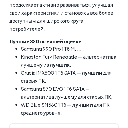
продолжает активно развиваться, улучшая
свои характеристики и становясь все более
доступным для широкого круга
потребителей.
Лучшие SSD
по нашей оценке
Samsung 990 Pro 1 Тб M. ...
Kingston Fury Renegade — альтернатива
лучшему из
лучших
.
Crucial MX500 1 Тб SATA —
лучший
для
старых ПК.
Samsung 870 EVO 1 Тб SATA —
альтернатива лучшему для старых ПК.
WD Blue SN580 1 Тб —
лучший
для ПК
среднего уровня.