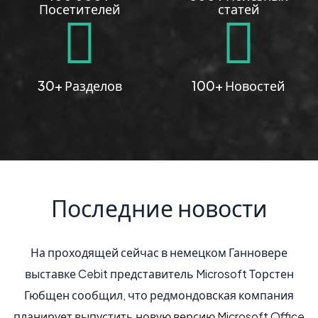
Посетителей
статей
30+ Разделов
100+ Новостей
Последние новости
сейчас в немецком Ганновере
В Google раздел "Ре
редставитель Microsoft Торстен
мобильной версии те
, что редмондовская компания
странице. Ранее в эт
ть новую версию Microsoft Office
строка поиска и толь