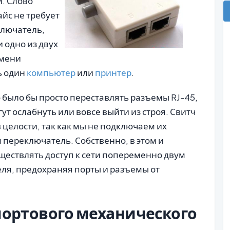
й. Слово
айс не требует
ключатель,
 одно из двух
емени
ь один
компьютер
или
принтер
.
 было бы просто переставлять разъемы RJ-45,
т ослабнуть или вовсе выйти из строя. Свитч
 целости, так как мы не подключаем их
 переключатель. Собственно, в этом и
ществлять доступ к сети попеременно двум
ля, предохраняя порты и разъемы от
портового механического