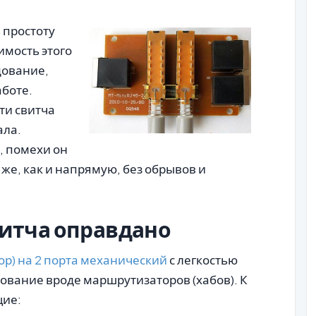
 простоту
имость этого
дование,
аботе.
ти свитча
ала.
, помехи он
 же, как и напрямую, без обрывов и
витча оправдано
ор) на 2 порта механический
с легкостью
ование вроде маршрутизаторов (хабов). К
щие: