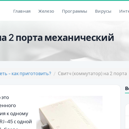
Главная
Железо
Программы
Вирусы
Инт
на 2 порта механический
еть - как приготовить?
Свитч (коммутатор) на 2 порта
В
 это
менного
ия к одному
RJ-45 с одной