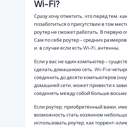
Wi-Fi?
Сразу хочу отметить, что перед тем, ка
позаботиться о присутствии в том мест
роутер не сможет работать. В первую 
Сам по себе роутер – средних размеров
и, в случае если есть Wi-Fi, антенны.
Если у вас не один компьютер – сущес
сделать домашнюю сеть. Wi-Fi и четыр
соединить до десяти компьютеров (но
домашней сети, может привести к зав
соединять между собой больше восьм
Если роутер, приобретённый вами, им
возможность стать хозяином небольшо
использовать роутер, как торрент-кли