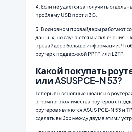
4. Если не удаётся заполучить отдельн
проблему USB порт и 3G.
5. В основном провайдеры работают с
данных, но случаются и исключения. П
провайдере больше информации. Чтобы
роутер с поддержкой PPTP или L2TP.
Какой покупать роут
или ASUSPCE-N 53?
Теперь вы основные нюансы о роутерах
огромного количества роутеров с подд
роутеров являются ASUS PCE-N 53 и T
сделать выбор между двумя этими устр