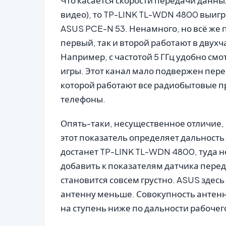
Что касается скорости передачи данн
видео), то TP-LINK TL-WDN 4800 выигр
ASUS PCE-N 53. Ненамного, но всё же 
первый, так и второй работают в двухч
Например, с частотой 5 ГГц удобно см
игры. Этот канал мало подвержен перегр
которой работают все радиобытовые п
телефоны.
Опять-таки, несущественное отличие, 
этот показатель определяет дальность 
достанет TP-LINK TL-WDN 4800, туда н
добавить к показателям датчика пере
становится совсем грустно. ASUS здесь
антенну меньше. Совокупность антенн
на ступень ниже по дальности рабочег