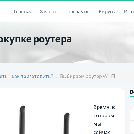
Главная
Железо
Программы
Вирусы
Инт
окупке роутера
еть - как приготовить?
Выбираем роутер Wi-Fi
В
Время, в
котором
мы
сейчас