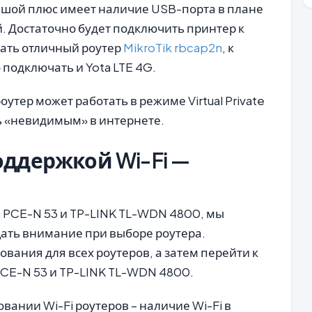
ьшой плюс имеет наличие USB-порта в плане
. Достаточно будет подключить принтер к
вать отличный роутер
MikroTik rbcap2n
, к
подключать и Yota LTE 4G.
тер может работать в режиме Virtual Private
ь «невидимым» в интернете.
оддержкой Wi-Fi —
S PCE-N 53 и TP-LINK TL-WDN 4800, мы
щать внимание при выборе роутера.
вания для всех роутеров, а затем перейти к
CE-N 53 и TP-LINK TL-WDN 4800.
вании Wi-Fi роутеров – наличие Wi-Fi в