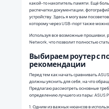
какой-то накопитель памяти. Ещё бол
распечатки документации, фотографий
устройству. Здесь я могу вам посовето
которому через USB-порт также можно 
Используя все возможные прошивки, роу
Network, что позволит полностью стат
Выбираем роутер с п
рекомендации
Перед тем как начать сравнивать ASU
должны уяснить для себя, на что обра
Предлагаю рассмотреть основные требо
определению лучшего из пары: ASUS P
1. Одним из важных нюансов в использо