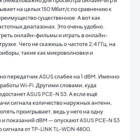
ых (немаловажно для просмотра онлайн-игр и
ывает на целых 150 Мбит/с по сравнению к
преимущество существенное. А вот как
астотных диапазонах. Это очень удобно.
отреть онлайн-фильмы и играть в онлайн-
узке. Чего не скажешь о частоте 2,4 ГГц, на
риборы, такие как микроволновки и
но передатчик ASUS слабее на 1 dBM. Именно
работы Wi-Fi. Другими словами, куда
едостанет ASUS PCE-N 53. А если ещё
дачи сигнала количество наружных антенн,
 опять проигрывает, ведь у него на одну
 и показаний dBM — опускают ASUS PCE-N 53
о сигнала от TP-LINK TL-WDN 4800.