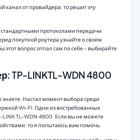
ый канал от провайдера, то решит эту
о стандартными протоколами передачи
еред покупкой роутера узнайте о своём
 этот вопрос отпал сам по себе – выбирайте
ер: TP-LINKTL-WDN 4800
 знаете. Настал момент выбора среди
ержкой Wi-Fi. Одни из востребованных
P-LINK TL-WDN 4800. Если вы не можете
ойствами, то я попытаюсь вам помочь.