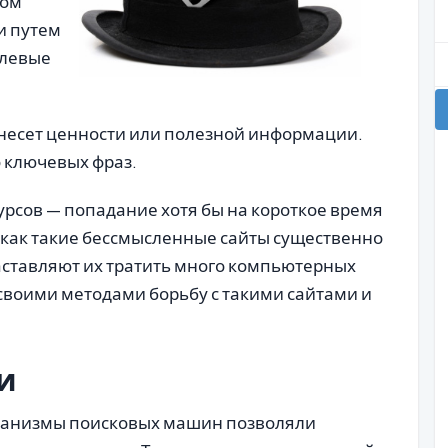
ном
и путем
елевые
несет ценности или полезной информации.
 ключевых фраз.
урсов — попадание хотя бы на короткое время
к как такие бессмысленные сайты существенно
заставляют их тратить много компьютерных
 своими методами борьбу с такими сайтами и
и
ханизмы поисковых машин позволяли