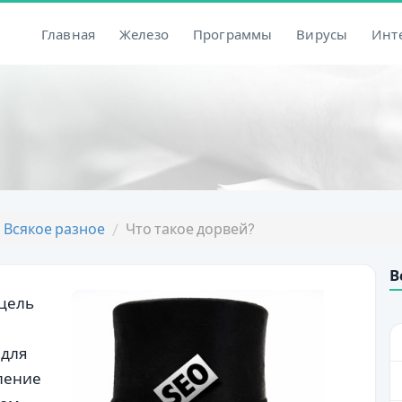
Главная
Железо
Программы
Вирусы
Инт
Всякое разное
Что такое дорвей?
В
 цель
 для
ление