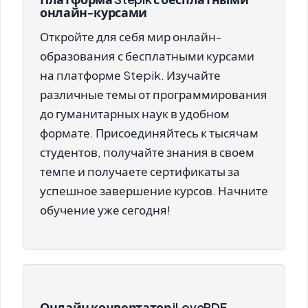
онлайн-курсами
Откройте для себя мир онлайн-
образования с бесплатными курсами
на платформе Stepik. Изучайте
различные темы от программирования
до гуманитарных наук в удобном
формате. Присоединяйтесь к тысячам
студентов, получайте знания в своем
темпе и получаете сертификаты за
успешное завершение курсов. Начните
обучение уже сегодня!
Онлайн конвертатор iLovePDF