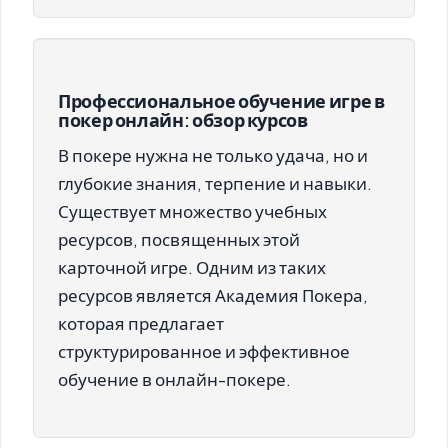
Профессиональное обучение игре в
покер онлайн: обзор курсов
В покере нужна не только удача, но и
глубокие знания, терпение и навыки.
Существует множество учебных
ресурсов, посвященных этой
карточной игре. Одним из таких
ресурсов является Академия Покера,
которая предлагает
структурированное и эффективное
обучение в онлайн-покере.