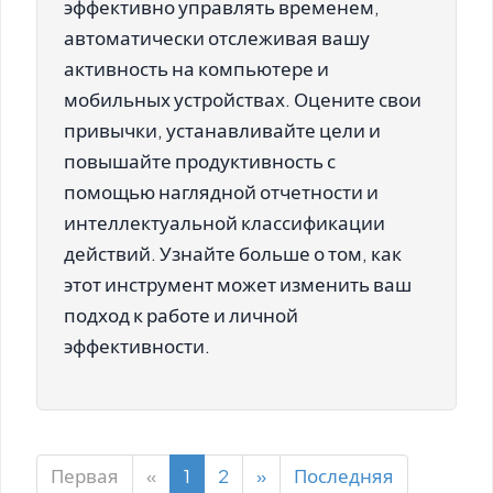
эффективно управлять временем,
автоматически отслеживая вашу
активность на компьютере и
мобильных устройствах. Оцените свои
привычки, устанавливайте цели и
повышайте продуктивность с
помощью наглядной отчетности и
интеллектуальной классификации
действий. Узнайте больше о том, как
этот инструмент может изменить ваш
подход к работе и личной
эффективности.
Первая
«
1
2
»
Последняя