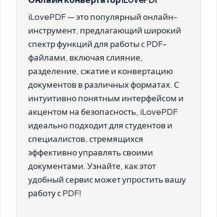
iLovePDF — это популярный онлайн-
инструмент, предлагающий широкий
спектр функций для работы с PDF-
файлами, включая слияние,
разделение, сжатие и конвертацию
документов в различных форматах. С
интуитивно понятным интерфейсом и
акцентом на безопасность, iLovePDF
идеально подходит для студентов и
специалистов, стремящихся
эффективно управлять своими
документами. Узнайте, как этот
удобный сервис может упростить вашу
работу с PDF!