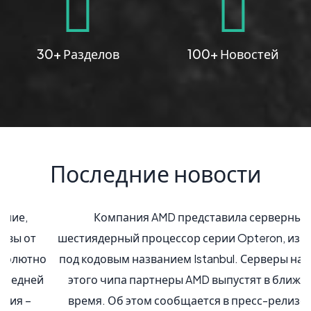
30+ Разделов
100+ Новостей
Последние новости
Компания AMD представила серверный
шестиядерный процессор серии Opteron, известный
под кодовым названием Istanbul. Серверы на основе
этого чипа партнеры AMD выпустят в ближайшее
время. Об этом сообщается в пресс-релизе AMD.