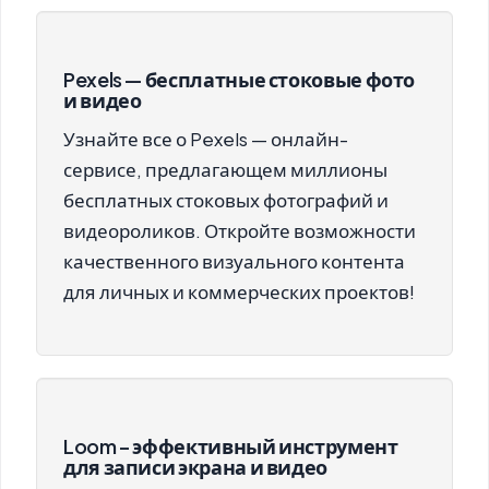
Pexels — бесплатные стоковые фото
и видео
Узнайте все о Pexels — онлайн-
сервисе, предлагающем миллионы
бесплатных стоковых фотографий и
видеороликов. Откройте возможности
качественного визуального контента
для личных и коммерческих проектов!
Loom – эффективный инструмент
для записи экрана и видео