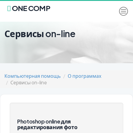
ONE COMP
Сервисы on-line
Компьютерная помощь
О программах
Сервисы on-line
Photoshop online для
редактирования фото