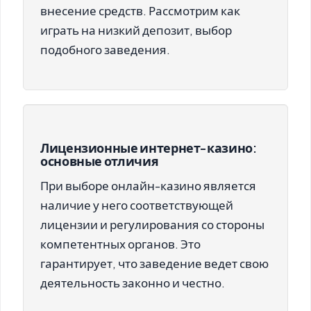
внесение средств. Рассмотрим как
играть на низкий депозит, выбор
подобного заведения.
Лицензионные интернет-казино:
основные отличия
При выборе онлайн-казино является
наличие у него соответствующей
лицензии и регулирования со стороны
компетентных органов. Это
гарантирует, что заведение ведет свою
деятельность законно и честно.