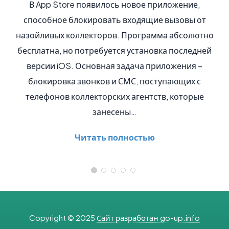
p Store появилось новое приложение,
Tianhe-1A – 
бное блокировать входящие вызовы от
на выставке
вых коллекторов. Программа абсолютно
производител
на, но потребуется установка последней
LINPACK, ст
и iOS. Основная задача приложения –
не только в К
ировка звонков и СМС, поступающих с
июньс
онов коллекторских агентств, которые
с
занесены…
Читать полностью
Copyright © 2025
Сайт разработан go-up.info