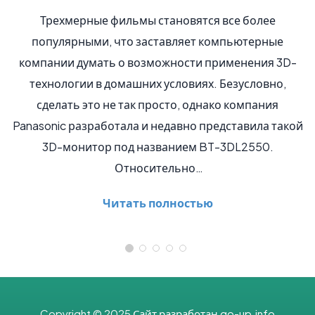
ые фильмы становятся все более
Ожидается долгож
ми, что заставляет компьютерные
iPhone. К таком
мать о возможности применения 3D-
эксперты на 
 в домашних условиях. Безусловно,
компании. Сообща
то не так просто, однако компания
соответств
работала и недавно представила такой
информация о нем
тор под названием BT-3DL2550.
Патент был
Относительно…
Ч
Читать полностью
Copyright © 2025
Сайт разработан go-up.info