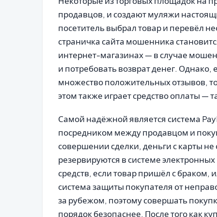
Некоторые из торговых площадок на п
продавцов, и создают муляжи настоящи
посетитель выбрал товар и перевёл н
страничка сайта мошенника становится
интернет-магазинах — в случае мошен
и потребовать возврат денег. Однако, 
множество положительных отзывов, то
этом также играет средство оплаты — т
Самой надёжной является система PayP
посредником между продавцом и покуп
совершении сделки, деньги с карты не
резервируются в системе электронных
средств, если товар пришёл с браком,
система защиты покупателя от непра
за рубежом, поэтому совершать покуп
порядок безопаснее. После того как к