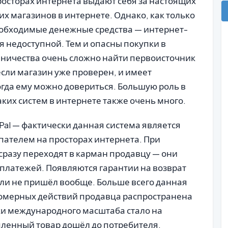
росторах интернета выдают себя за настоящих
х магазинов в интернете. Однако, как только
еобходимые денежные средства — интернет-
 недоступной. Тем и опасны покупки в
ничества очень сложно найти первоисточник
если магазин уже проверен, и имеет
гда ему можно довериться. Большую роль в
аких систем в интернете также очень много.
al — фактически данная система является
ателем на просторах интернета. При
 сразу переходят в карман продавцу — они
 платежей. Появляются гарантии на возврат
 или не пришёл вообще. Больше всего данная
вомерных действий продавца распространена
ки международного масштаба стало на
упленный товар дошёл до потребителя,