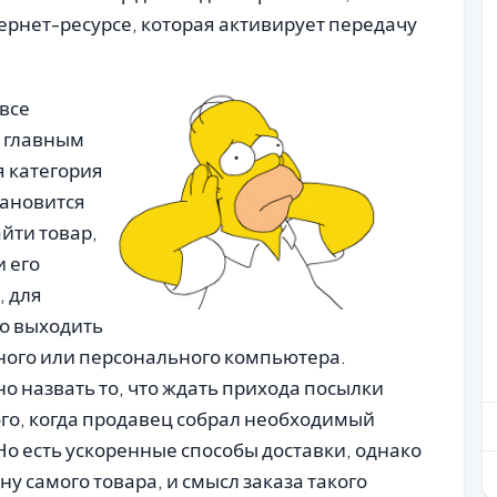
ернет-ресурсе, которая активирует передачу
все
м главным
 категория
тановится
йти товар,
 его
, для
но выходить
ьного или персонального компьютера.
 назвать то, что ждать прихода посылки
того, когда продавец собрал необходимый
. Но есть ускоренные способы доставки, однако
у самого товара, и смысл заказа такого