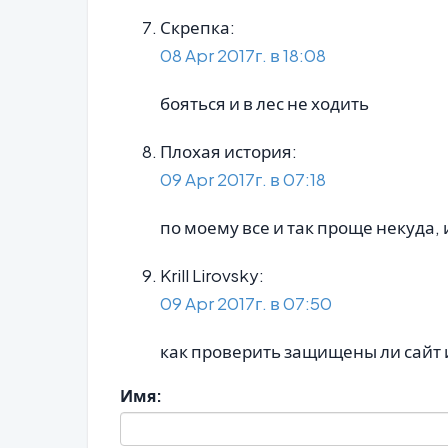
Скрепка:
08 Apr 2017г. в 18:08
бояться и в лес не ходить
Плохая история:
09 Apr 2017г. в 07:18
по моему все и так проще некуда,
Krill Lirovsky:
09 Apr 2017г. в 07:50
как проверить защищены ли сайт 
Имя: