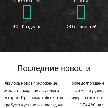
Посетителей
статей
30+ Разделов
100+ Новостей
Последние новости
После долгожданного выхода Fermi компании NVIDIA
всё же не удалось вернуть корону безусловного
лидера на рынке игровой 3D-графики: хотя GeForce
GTX 480 на сегодняшний день и является