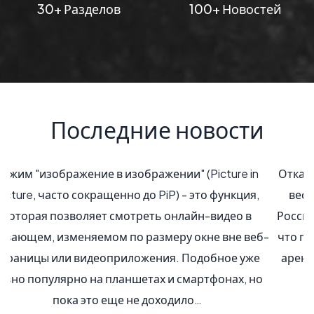
30+ Разделов
100+ Новостей
Последние новости
Отказ от покупки ИТ услуг, в пользу аренды, сегодня
весьма актуален, ведь рынок ИТ, на территории
России значительно вырос. Специалисты заметили,
что потребителей заинтересовал облачный сервис,
аренда мощностей ЦОД, вместо их приобретения.
Также наблюдается замена зарубежного
программного обеспечения…