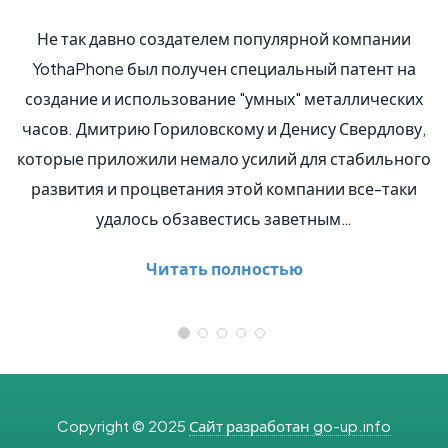
но создателем популярной компании
Сервис Skype,
был получен специальный патент на
востребованных
спользование "умных" металлических
скорее всего в 
ию Гориловскому и Денису Свердлову,
рождение. Об 
ожили немало усилий для стабильного
происходящие в 
процветания этой компании все-таки
развитием S
ось обзавестись заветным…
лондонского 
Читать полностью
Ч
Copyright © 2025
Сайт разработан go-up.info