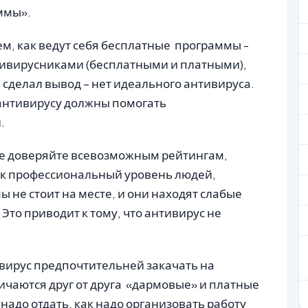
ммы».
ем, как ведут себя бесплатные программы -
тивирусниками (бесплатными и платными),
сделал вывод – нет идеального антивируса.
нтивирусу должны помогать
.
 не доверяйте всевозможным рейтингам,
ак профессиональный уровень людей,
не стоит на месте, и они находят слабые
Это приводит к тому, что антивирус не
ивирус предпочтительней закачать на
ичаются друг от друга «дармовые» и платные
надо отдать, как надо организовать работу