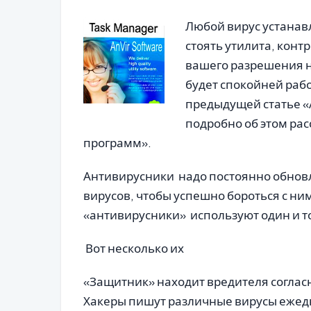
Любой вирус устанав
стоять утилита, конт
вашего разрешения ни
будет спокойней рабо
предыдущей статье «
подробно об этом ра
программ».
Антивирусники надо постоянно обновл
вирусов, чтобы успешно бороться с ним
«антивирусники» используют один и т
Вот несколько их
«Защитник» находит вредителя согласн
Хакеры пишут различные вирусы ежед