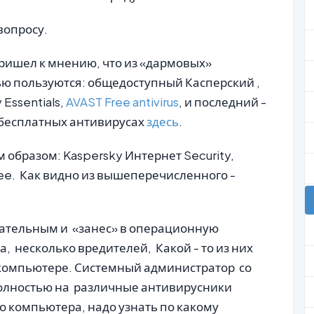
вопросу.
пришел к мнению, что из «дармовых»
ю пользуются: общедоступный Касперский ,
 Essentials,
AVAST Free antivirus
, и последний -
о бесплатных антивирусах
здесь
.
 образом: Kaspersky Интернет Security,
e. Как видно из вышеперечисленного -
имательным и «занес» в операционную
а, несколько вредителей, Какой - то из них
а компьютере. Системный администратор со
полностью на различные антивирусники
о компьютера, надо узнать по какому