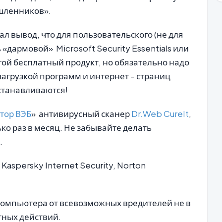
шленников».
 вывод, что для пользовательского (не для
 «дармовой» Microsoft Security Essentials или
ой бесплатный продукт, но обязательно надо
загрузкой программ и интернет – страниц
устанавливаются!
тор ВЭБ
» антивирусный сканер
Dr.Web CureIt
,
ко раз в месяц. Не забывайте делать
.
Kaspersky Internet Security, Norton
компьютера от всевозможных вредителей не в
тных действий.