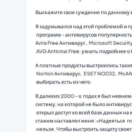
Выскажите свое суждение по данному 
Я задумывался над этой проблемой и 
программ - антивирусов популярность
Avira Free Антивирус , Microsoft Security
AVG Antivirus Free, узнать подробнее 
А платные продукты выстроились таким
Norton Антивирус, ESET NOD32, McAfe
выбирать есть из чего.
В далеких 2000 – х годах я был невн
систему, на которой не было антивирус
открыл доступ ко всей базе данных н
стажем наставлял меня: «Надеяться 
нельзя. Чтобы выстроить защиту своег