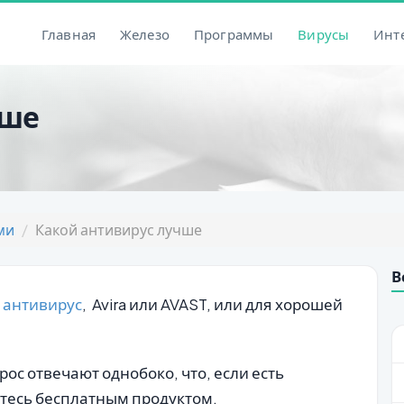
Главная
Железо
Программы
Вирусы
Инт
чше
ми
Какой антивирус лучше
В
 антивирус
, Avira или AVAST, или для хорошей
с отвечают однобоко, что, если есть
йтесь бесплатным продуктом.